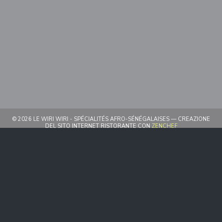
© 2026 LE WIRI WIRI - SPÉCIALITÉS AFRO-SÉNÉGALAISES — CREAZIONE
((APRE UNA NUO
DEL SITO INTERNET RISTORANTE CON
ZENCHEF
((APRE UNA NUOVA FINESTRA))
NOTE LEGALI
((APRE UNA NUOVA FINESTRA)
TERMINI DI UTILIZZO
((APRE UNA NUOV
POLITICA DI PROTEZIONE DEI DATI PERSONALI
((APRE UNA NUOVA FINESTR
INFORMATIVA SUI COOKIE
((APRE UNA NUOVA FINESTRA))
ACCESSIBILITA