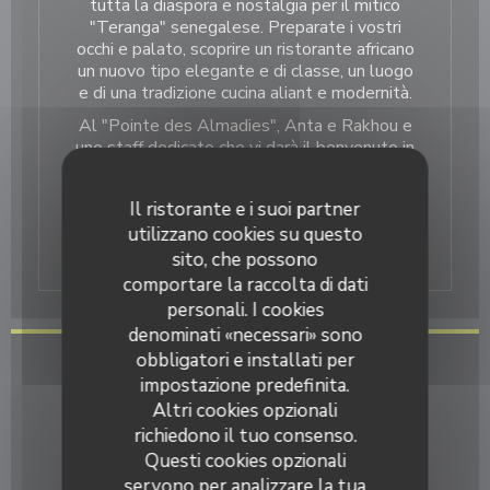
tutta la diaspora e nostalgia per il mitico
"Teranga" senegalese. Preparate i vostri
occhi e palato, scoprire un ristorante africano
un nuovo tipo elegante e di classe, un luogo
e di una tradizione cucina aliant e modernità.
Al "Pointe des Almadies", Anta e Rakhou e
uno staff dedicato che vi darà il benvenuto in
una cornice e una grande atmosfera con una
parola: la vostra soddisfazione
Il ristorante e i suoi partner
Venite a "La Pointe des Almadies" per una
utilizzano cookies su questo
sosta gastronomica nel paese del Teranga!
sito, che possono
comportare la raccolta di dati
personali. I cookies
denominati «necessari» sono
obbligatori e installati per
Informazioni pratiche
impostazione predefinita.
Altri cookies opzionali
Cucina
richiedono il tuo consenso.
Senegalese, Africano
Questi cookies opzionali
servono per analizzare la tua
Tipologia