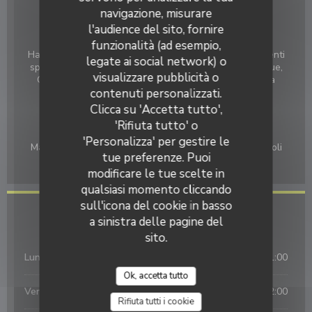
navigazione, misurare
Ristorante Africano
l'audience del sito, fornire
Servizi
funzionalità (ad esempio,
Halal, Proiettore, Servizio continuo, Trasmissione di eventi
legate ai social network) o
sportivi, Il wifi gratuito, Widescreen, menu in varie lingue,
visualizzare pubblicità o
Camera con aria condizionata, Recapito, parcheggio a
contenuti personalizzati.
pagamento, Takeaways
Clicca su 'Accetta tutto',
Metodo di pagamento
'Rifiuta tutto' o
Basta mangiare, Contactless Payment, Buoni pasto,
'Personalizza' per gestire le
Maestro, American Express, Eurocard / Mastercard, Titoli
tue preferenze. Puoi
Restaurant, Contanti, Visa, Bancomat
modificare le tue scelte in
qualsiasi momento cliccando
sull'icona del cookie in basso
Orari
a sinistra delle pagine del
sito.
Lun
-
Gio
12:00 - 01:00
Ok, accetta tutto
Ven
-
Sab
12:00 - 02:00
Rifiuta tutti i cookie