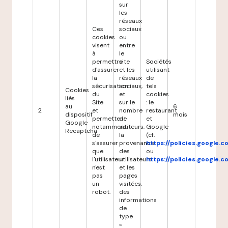
sur
les
réseaux
Ces
sociaux
cookies
ou
visent
entre
à
le
permettre
site
Sociétés
d'assurer
et les
utilisant
la
réseaux
de
sécurisation
sociaux,
tels
Cookies
du
et
cookies
liés
Site
sur le
: le
au
6
2
et
nombre
restaurant
dispositif
mois
permettent
de
et
Google
notamment
visiteurs,
Google
Recaptcha
de
la
(cf.
s'assurer
provenance
https://policies.google.
que
des
ou
l'utilisateur
utilisateurs
https://policies.google.
n'est
et les
pas
pages
un
visitées,
robot.
des
informations
de
type
«