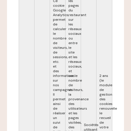
Ce
les
cookie
pages
Google
du
Analytics,
restaurant
permet
sur
de
les
calculer
réseaux
le
sociaux
nombre
ou
de
entre
visiteurs,
le
de
site
sessions,
et les
etc.
réseaux
et
sociaux,
des
et
informations
sur le
2 ans
sur
nombre
(le
nos
de
module
campagnes.
visiteurs,
de
Il
la
gestion
permet
provenance
des
ainsi
des
cookies
de
utilisateurs
renouvelle
réaliser
et les
le
un
pages
recueil
suivi
visitées,
de
Sociétés
de
des
votre
utilisant