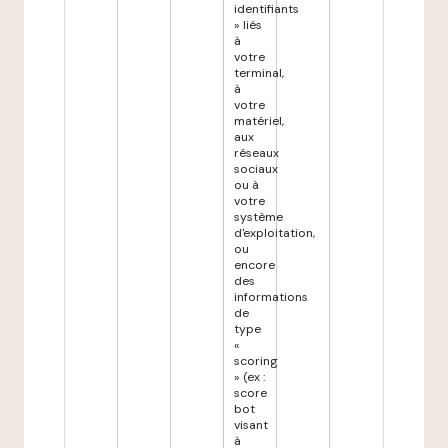
identifiants
» liés
à
votre
terminal,
à
votre
matériel,
aux
réseaux
sociaux
ou à
votre
système
d'exploitation,
ou
encore
des
informations
de
type
«
scoring
» (ex :
score
bot
visant
à