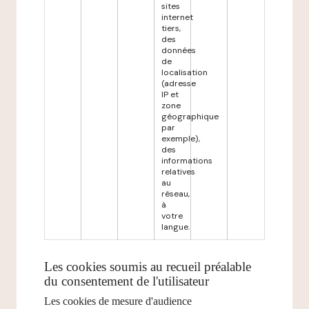
sites
internet
tiers,
des
données
de
localisation
(adresse
IP et
zone
géographique
par
exemple),
des
informations
relatives
au
réseau,
à
votre
langue.
Les cookies soumis au recueil préalable
du consentement de l'utilisateur
Les cookies de mesure d'audience