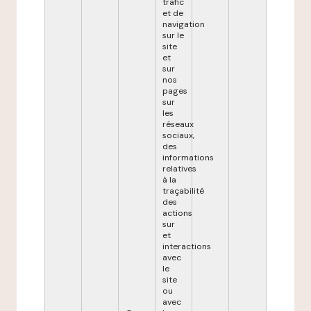
trafic
et de
navigation
sur le
site
et
sur
nos
pages
sur
les
réseaux
sociaux,
des
informations
relatives
à la
traçabilité
des
actions
sur
et
interactions
avec
le
site
ou
avec