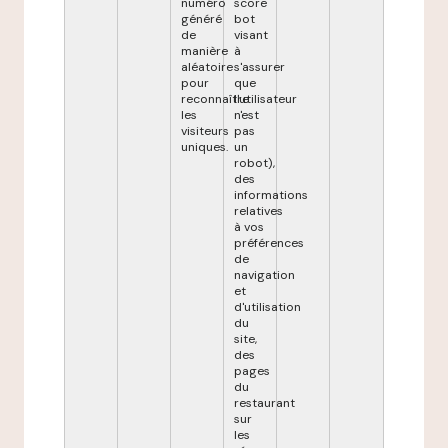
numéro
score
généré
bot
de
visant
manière
à
aléatoire
s'assurer
pour
que
reconnaître
l'utilisateur
les
n'est
visiteurs
pas
uniques.
un
robot),
des
informations
relatives
à vos
préférences
de
navigation
et
d'utilisation
du
site,
des
pages
du
restaurant
sur
les