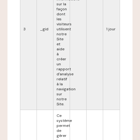
sur la
façon
dont
les
visiteurs
3
_gid
utilisent
1 jour
notre
Site
et
aide
à
créer
un
rapport
d'analyse
relatif
à la
navigation
sur
notre
Site.
Ce
système
permet
de
gérer