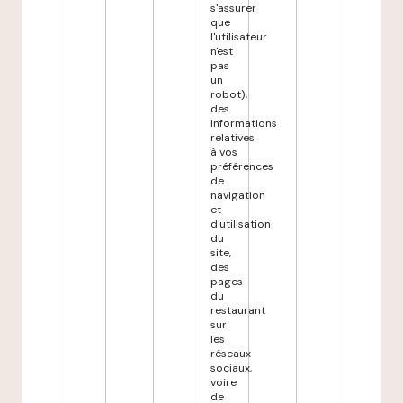
s'assurer
que
l'utilisateur
n'est
pas
un
robot),
des
informations
relatives
à vos
préférences
de
navigation
et
d'utilisation
du
site,
des
pages
du
restaurant
sur
les
réseaux
sociaux,
voire
de