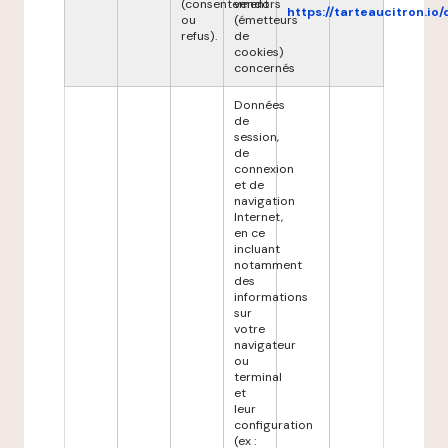
(consentement
vendors
https://tarteaucitron.io/
ou
(émetteurs
refus).
de
cookies)
concernés
Données
de
session,
de
connexion
et de
navigation
Internet,
en ce
incluant
notamment
des
informations
sur
votre
navigateur
ou
terminal
et
leur
configuration
(ex :