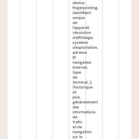
device
fingerprinting,
identifiant
unique
de
l'appareil,
résolution
d'affichage,
système
d'exploitation,
adresse
IP,
navigateur
internet,
type
de
terminal,...),
l'historique
et
plus
généralement
des
informations
de
trafic
et de
navigation
sur le