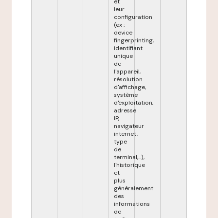
et
leur
configuration
(ex :
device
fingerprinting,
identifiant
unique
de
l'appareil,
résolution
d'affichage,
système
d'exploitation,
adresse
IP,
navigateur
internet,
type
de
terminal,...),
l'historique
et
plus
généralement
des
informations
de