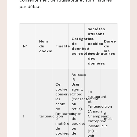
consentement de l'utilisateur et sont installés
par défaut.
Sociétés
utilisant
Catégories
les
Nom
Durée
de
cookies
N°
du
Finalité
de
données
/
cookie
vie
collectées
destinataires
des
données
Adresse
IP,
Ce
User
cookie
agent,
Le
conserve
Choix
restaurant
les
(consentement
et
choix
ou
Tarteaucitron
de
refus),
(Amauri
l'utilisateur
types
6
1
tarteaucitron
Champeaux,
en
de
mois
entreprise
matière
cookies
individuelle
de
ou
(EI) –
cookies
de
voir