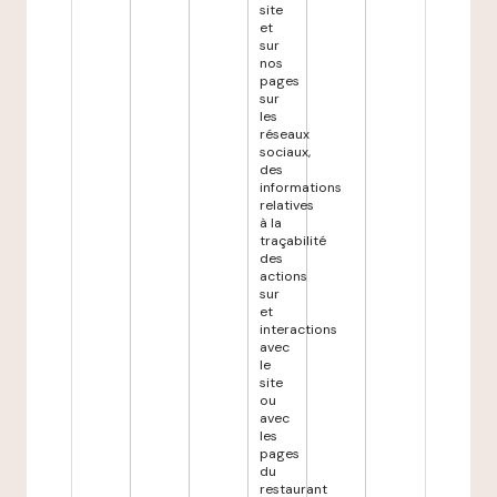
site
et
sur
nos
pages
sur
les
réseaux
sociaux,
des
informations
relatives
à la
traçabilité
des
actions
sur
et
interactions
avec
le
site
ou
avec
les
pages
du
restaurant