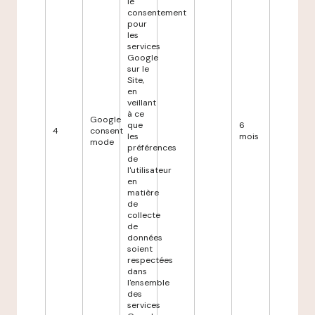
le
consentement
pour
les
services
Google
sur le
Site,
en
veillant
à ce
Google
que
6
4
consent
les
mois
mode
préférences
de
l'utilisateur
en
matière
de
collecte
de
données
soient
respectées
dans
l'ensemble
des
services