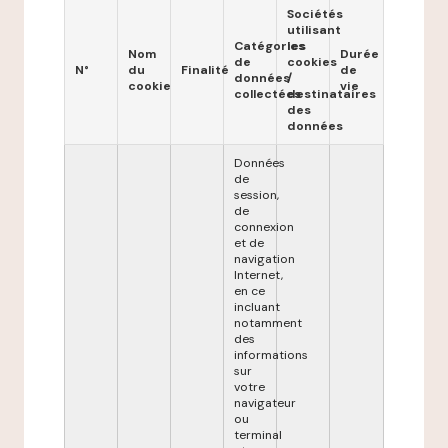
Sociétés
utilisant
Catégories
les
Nom
Durée
de
cookies
N°
du
Finalité
de
données
/
cookie
vie
collectées
destinataires
des
données
Données
de
session,
de
connexion
et de
navigation
Internet,
en ce
incluant
notamment
des
informations
sur
votre
navigateur
ou
terminal