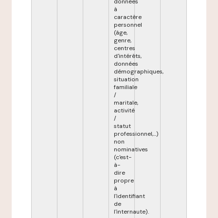
données
à
caractère
personnel
(âge,
genre,
centres
d'intérêts,
données
démographiques,
situation
familiale
/
maritale,
activité
/
statut
professionnel,...)
non
nominatives
(c'est-
à-
dire
propre
à
l'identifiant
de
l'internaute).