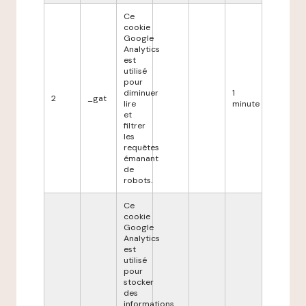
Ce
cookie
Google
Analytics
est
utilisé
pour
diminuer
1
2
_gat
lire
minute
et
filtrer
les
requêtes
émanant
de
robots.
Ce
cookie
Google
Analytics
est
utilisé
pour
stocker
des
informations