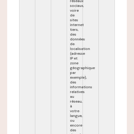
réseaux
sociaux,
voire
de
sites
internet
tiers,
des
données
de
localisation
(adresse
IP et
zone
géographique
par
exemple),
des
informations
relatives
au
réseau,
à
votre
langue,
ou
encore
des